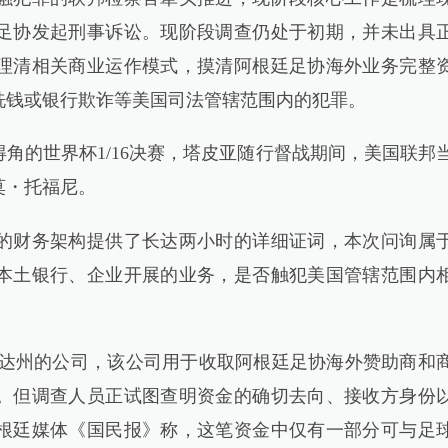
足协发起刑事诉讼。现阶段调查仍处于初期，并未出具
理清相关商业运作模式，摸清阿根廷足协海外业务完整
洗钱或银行欺诈等美国司法管辖范围内的犯罪。
的世界杯1/16决赛，塔皮亚随行督战期间，美国联邦
莫・托福尼。
财务架构提供了长达两小时的详细证词，本次问询属
本土银行、企业开展的业务，是否触犯美国管辖范围内
达州的公司，该公司用于收取阿根廷足协海外赞助商和
。但调查人员正试图查明资金的确切去向、接收方身份
根廷媒体《国民报》称，这笔资金中仅有一部分可与足