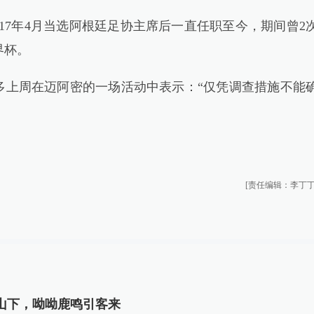
7年4月当选阿根廷足协主席后一直任职至今，期间曾2
界杯。
多上周在迈阿密的一场活动中表示：“仅凭调查措施不能
[责任编辑：李丁丁
山下，呦呦鹿鸣引客来