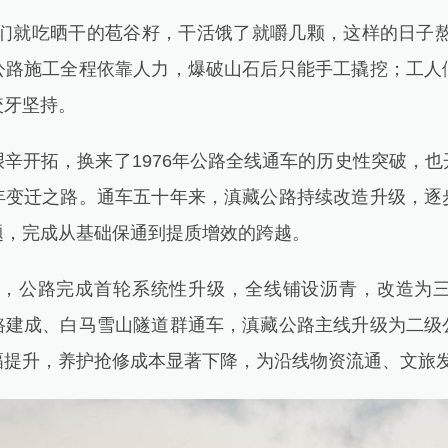
就吃晒干的苞谷籽，干活饿了就嚼几颗，这样的日子熬
公路施工全程依靠人力，爆破山石后只能手工撬挖；工人
咬牙坚持。
开拓，换来了1976年公路全线通车的历史性突破，也
年变迁之路。通车五十年来，滇藏公路持续改造升级，逐
题，完成从基础保通到提质增效的跨越。
年，公路完成首轮系统性升级，全线铺设沥青，改造为三
路建成、白马雪山隧道群通车，滇藏公路主线升级为二级
幅提升，养护抢修成本显著下降，为沿线物资流通、文旅