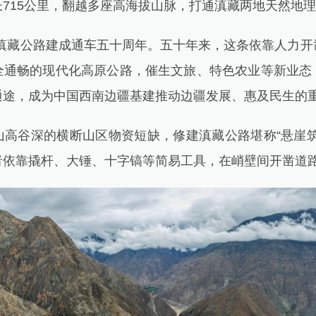
715公里，翻越多座高海拔山脉，打通滇藏两地天然地
，滇藏公路建成通车五十周年。五十年来，这条依靠人力开
全通畅的现代化高原公路，催生文旅、特色农业等新业态
通途，成为中国西南边疆基建推动边疆发展、惠及民生的
谷深的横断山区物资短缺，修建滇藏公路堪称“悬崖筑
者依靠撬杆、大锤、十字镐等简易工具，在峭壁间开凿道