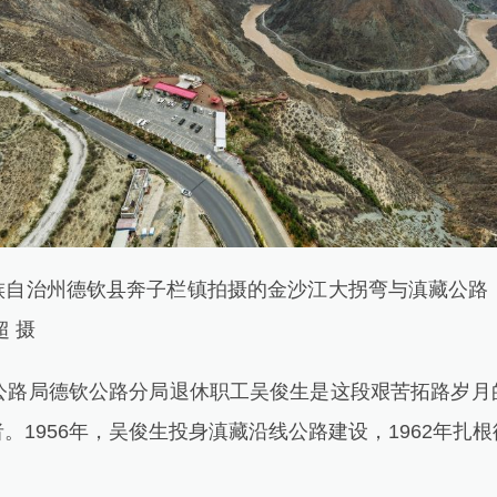
治州德钦县奔子栏镇拍摄的金沙江大拐弯与滇藏公路（
 摄
路局德钦公路分局退休职工吴俊生是这段艰苦拓路岁月
。1956年，吴俊生投身滇藏沿线公路建设，1962年扎