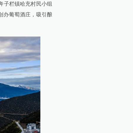
奔子栏镇哈充村民小组
此创办葡萄酒庄，吸引酿