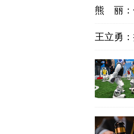
熊 丽：
王立勇：