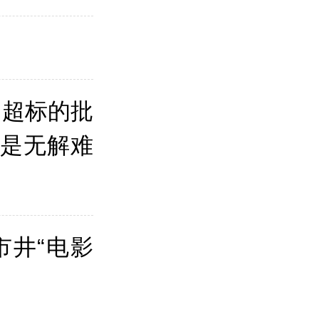
、超标的批
该是无解难
市井“电影