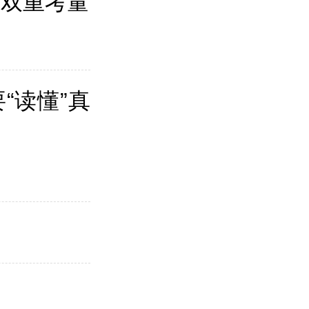
的双重考量
“读懂”真