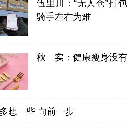
伍里川：“无人仓”打
骑手左右为难
秋 实：健康瘦身没
多想一些 向前一步