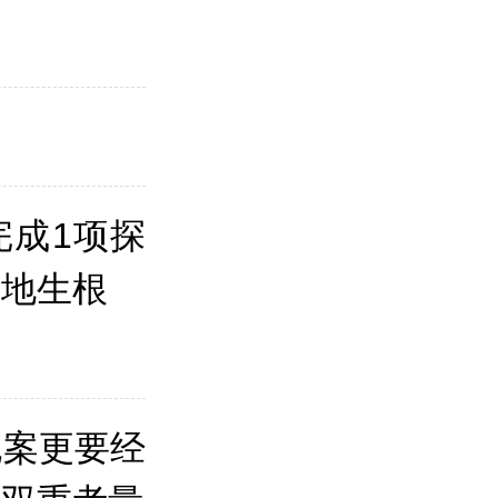
完成1项探
落地生根
死案更要经