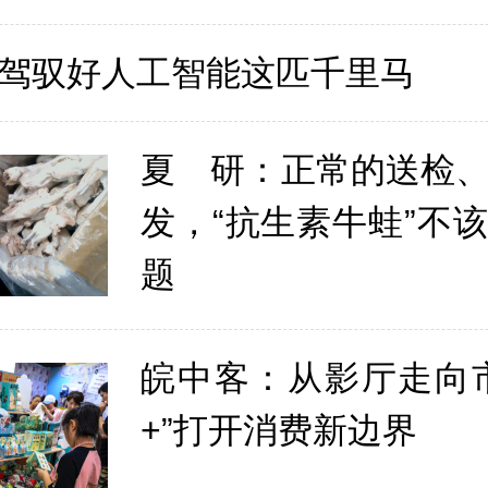
驾驭好人工智能这匹千里马
夏 研：正常的送检
发，“抗生素牛蛙”不
题
皖中客：从影厅走向
+”打开消费新边界