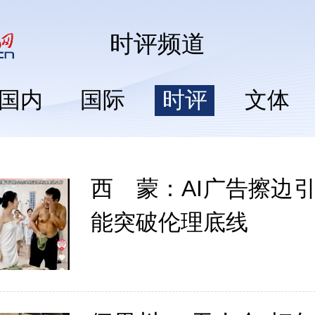
时评
频道
国内
国际
时评
文体
西 蒙：AI广告擦边
能突破伦理底线