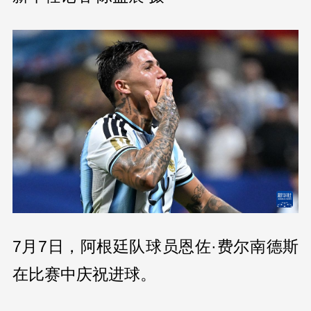
7月7日，阿根廷队球员恩佐·费尔南德斯
在比赛中庆祝进球。