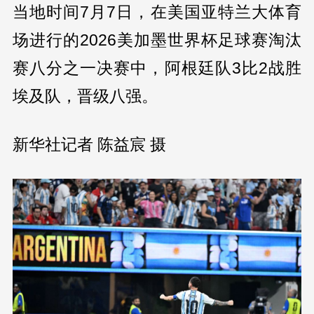
当地时间7月7日，在美国亚特兰大体育
场进行的2026美加墨世界杯足球赛淘汰
赛八分之一决赛中，阿根廷队3比2战胜
埃及队，晋级八强。
新华社记者 陈益宸 摄