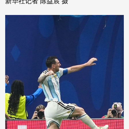
新华社记者 陈益宸 摄