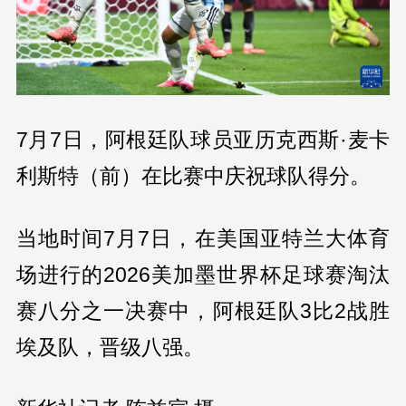
7月7日，阿根廷队球员亚历克西斯·麦卡
利斯特（前）在比赛中庆祝球队得分。
当地时间7月7日，在美国亚特兰大体育
场进行的2026美加墨世界杯足球赛淘汰
赛八分之一决赛中，阿根廷队3比2战胜
埃及队，晋级八强。