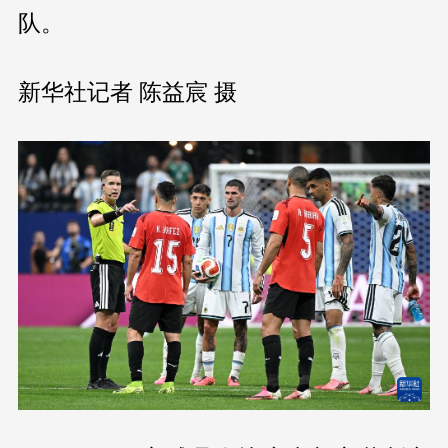
队。
新华社记者 陈益宸 摄