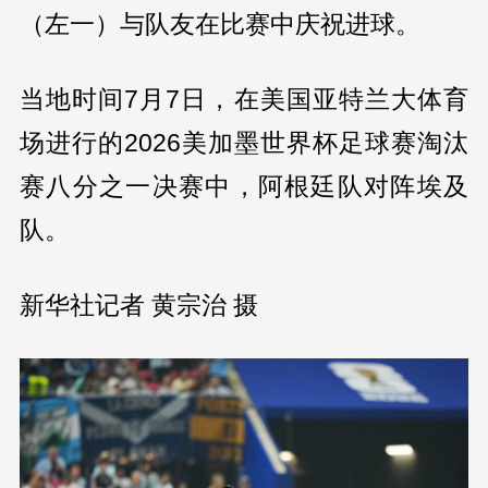
（左一）与队友在比赛中庆祝进球。
当地时间7月7日，在美国亚特兰大体育
场进行的2026美加墨世界杯足球赛淘汰
赛八分之一决赛中，阿根廷队对阵埃及
队。
新华社记者 黄宗治 摄