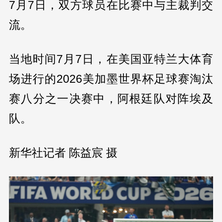
7月7日，双方球员在比赛中与主裁判交
流。
当地时间7月7日，在美国亚特兰大体育
场进行的2026美加墨世界杯足球赛淘汰
赛八分之一决赛中，阿根廷队对阵埃及
队。
新华社记者 陈益宸 摄