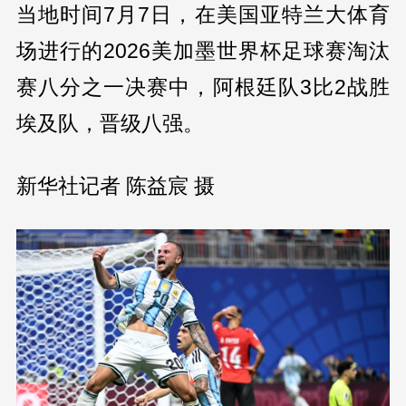
当地时间7月7日，在美国亚特兰大体育
场进行的2026美加墨世界杯足球赛淘汰
赛八分之一决赛中，阿根廷队3比2战胜
埃及队，晋级八强。
新华社记者 陈益宸 摄