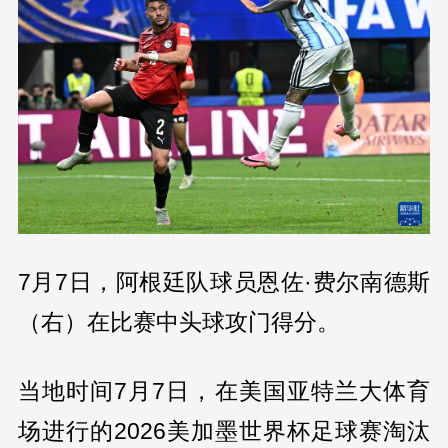
7月7日，阿根廷队球员恩佐·费尔南德斯
（右）在比赛中头球攻门得分。
当地时间7月7日，在美国亚特兰大体育
场进行的2026美加墨世界杯足球赛淘汰