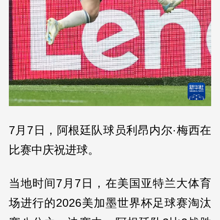
7月7日，阿根廷队球员利昂内尔·梅西在
比赛中庆祝进球。
当地时间7月7日，在美国亚特兰大体育
场进行的2026美加墨世界杯足球赛淘汰