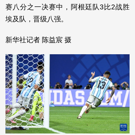
赛八分之一决赛中，阿根廷队3比2战胜
埃及队，晋级八强。
新华社记者 陈益宸 摄