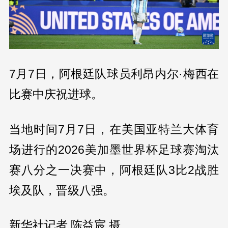
7月7日，阿根廷队球员利昂内尔·梅西在
比赛中庆祝进球。
当地时间7月7日，在美国亚特兰大体育
场进行的2026美加墨世界杯足球赛淘汰
赛八分之一决赛中，阿根廷队3比2战胜
埃及队，晋级八强。
新华社记者 陈益宸 摄