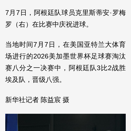
7月7日，阿根廷队球员克里斯蒂安·罗梅
罗（右）在比赛中庆祝进球。
当地时间7月7日，在美国亚特兰大体育
场进行的2026美加墨世界杯足球赛淘汰
赛八分之一决赛中，阿根廷队3比2战胜
埃及队，晋级八强。
新华社记者 陈益宸 摄