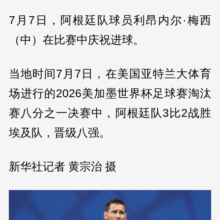
7月7日，阿根廷队球员利昂内尔·梅西
（中）在比赛中庆祝进球。
当地时间7月7日，在美国亚特兰大体育
场进行的2026美加墨世界杯足球赛淘汰
赛八分之一决赛中，阿根廷队3比2战胜
埃及队，晋级八强。
新华社记者 黄宗治 摄