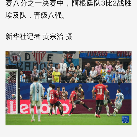
赛八分之一决赛中，阿根廷队3比2战胜
埃及队，晋级八强。
新华社记者 黄宗治 摄