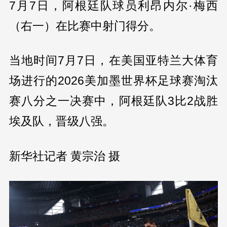
7月7日，阿根廷队球员利昂内尔·梅西
（右一）在比赛中射门得分。
当地时间7月7日，在美国亚特兰大体育
场进行的2026美加墨世界杯足球赛淘汰
赛八分之一决赛中，阿根廷队3比2战胜
埃及队，晋级八强。
新华社记者 黄宗治 摄