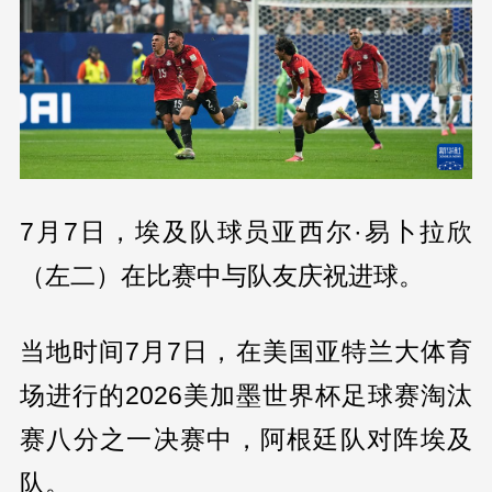
7月7日，埃及队球员亚西尔·易卜拉欣
（左二）在比赛中与队友庆祝进球。
当地时间7月7日，在美国亚特兰大体育
场进行的2026美加墨世界杯足球赛淘汰
赛八分之一决赛中，阿根廷队对阵埃及
队。