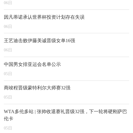
06
日
因凡蒂诺承认世界杯投资计划存在失误
06
日
王艺迪击败伊藤美诚晋级女单16强
06
日
中国男女排亚运会名单公示
05
日
商竣程晋级蒙特利尔大师赛32强
05
日
WTA多伦多站 | 张帅收退赛礼晋级32强，下一轮将硬刚萨巴
伦卡
05
日