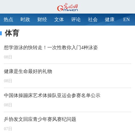
热点
时政
财经
文体
评论
社会
健康
EN
体育
想学游泳的快转走！一次性教你入门4种泳姿
08
日
健康是生命最好的礼物
08
日
中国体操蹦床艺术体操队亚运会参赛名单公示
08
日
乒协发文回应青少年赛风赛纪问题
07
日