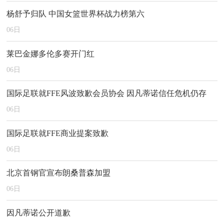
杨舒予归队 中国女篮世界杯战力榜第六
06
日
莱巴金娜多伦多赛开门红
06
日
国际足联就FFE风波致歉会员协会 因凡蒂诺信任危机仍存
06
日
国际足联就FFE商业提案致歉
06
日
北京首钢官宣布朗桑普森加盟
06
日
因凡蒂诺公开道歉