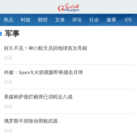
热点
时政
财经
文体
评论
社会
健康
EN
军事
好久不见！神21航天员回地球首次亮相
05
日
外媒：SpaceX火箭残骸即将撞击月球
05
日
美媒称萨德拦截弹已消耗近八成
05
日
俄罗斯不排除动用核武器
05
日