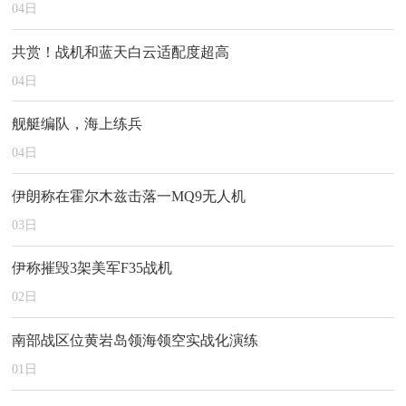
04
日
共赏！战机和蓝天白云适配度超高
04
日
舰艇编队，海上练兵
04
日
伊朗称在霍尔木兹击落一MQ9无人机
03
日
伊称摧毁3架美军F35战机
02
日
南部战区位黄岩岛领海领空实战化演练
01
日