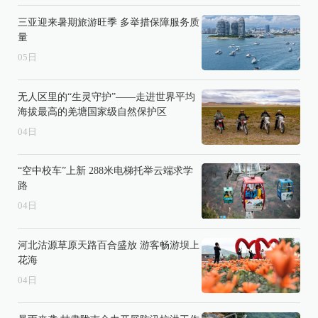
三亚迎来暑期旅游旺季 多举措保障服务质
量
05
日
无人区里的“生灵守护”——走进世界平均
海拔最高的羌塘国家级自然保护区
04
日
“空中校车”上新 288米电梯托举云端求学
路
04
日
河北沽源草原天路百合盛放 游客畅游坝上
花海
04
日