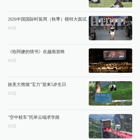
2026中国国际时装周（秋季）模特大面试
06
日
《给阿嬷的情书》在越南首映
06
日
旅美大熊猫“宝力”迎来5岁生日
05
日
“空中校车”托举云端求学路
05
日