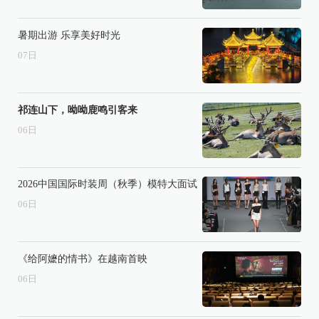
暑期出游 乐享美好时光
07
日
祁连山下，呦呦鹿鸣引客来
06
日
2026中国国际时装周（秋季）模特大面试
06
日
《给阿嬷的情书》在越南首映
06
日