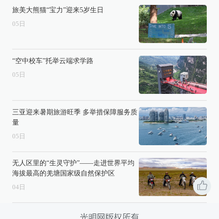
旅美大熊猫“宝力”迎来5岁生日
05
日
“空中校车”托举云端求学路
05
日
三亚迎来暑期旅游旺季 多举措保障服务质
量
05
日
无人区里的“生灵守护”——走进世界平均
海拔最高的羌塘国家级自然保护区
04
日