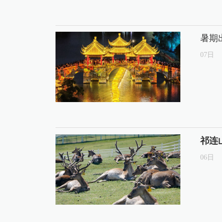
暑期
07
日
祁连
06
日