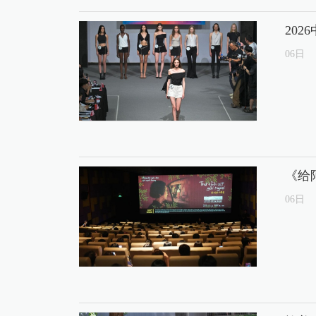
20
06
日
《给
06
日