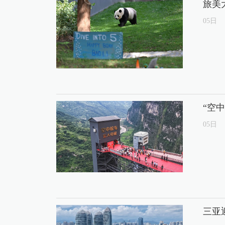
旅美
05
日
“空
05
日
三亚