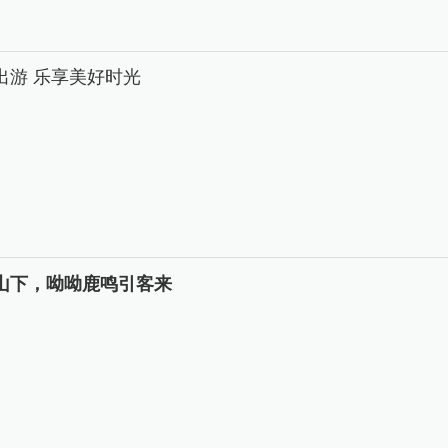
出游 乐享美好时光
山下，呦呦鹿鸣引客来