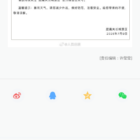
[责任编辑：许莹莹]