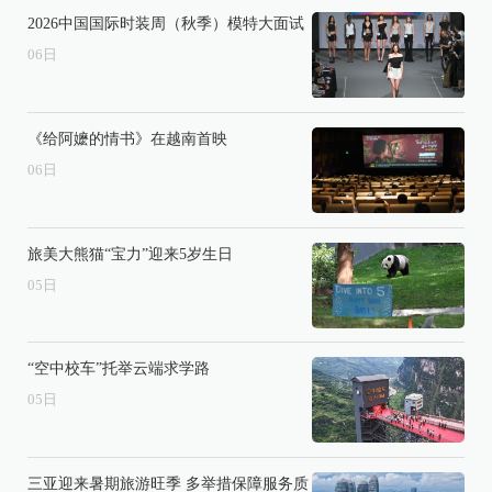
2026中国国际时装周（秋季）模特大面试
06
日
《给阿嬷的情书》在越南首映
06
日
旅美大熊猫“宝力”迎来5岁生日
05
日
“空中校车”托举云端求学路
05
日
三亚迎来暑期旅游旺季 多举措保障服务质