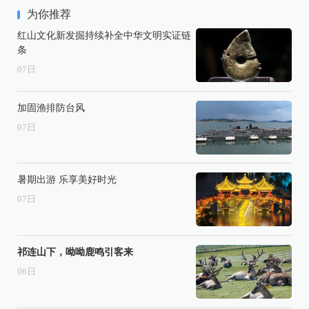
为你推荐
红山文化新发掘持续补全中华文明实证链
条
07
日
加固渔排防台风
07
日
暑期出游 乐享美好时光
07
日
祁连山下，呦呦鹿鸣引客来
06
日