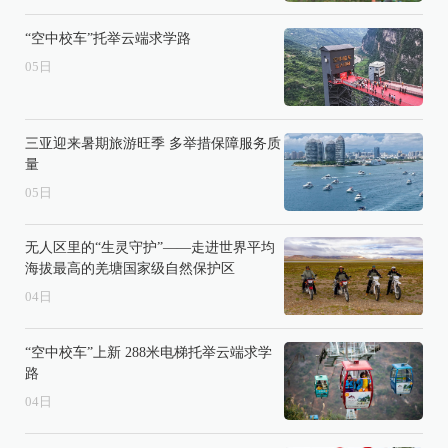
“空中校车”托举云端求学路
05
日
三亚迎来暑期旅游旺季 多举措保障服务质
量
05
日
无人区里的“生灵守护”——走进世界平均
海拔最高的羌塘国家级自然保护区
04
日
“空中校车”上新 288米电梯托举云端求学
路
04
日