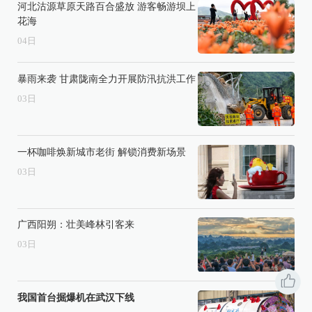
河北沽源草原天路百合盛放 游客畅游坝上
花海
04
日
暴雨来袭 甘肃陇南全力开展防汛抗洪工作
03
日
一杯咖啡焕新城市老街 解锁消费新场景
03
日
广西阳朔：壮美峰林引客来
03
日
我国首台掘爆机在武汉下线