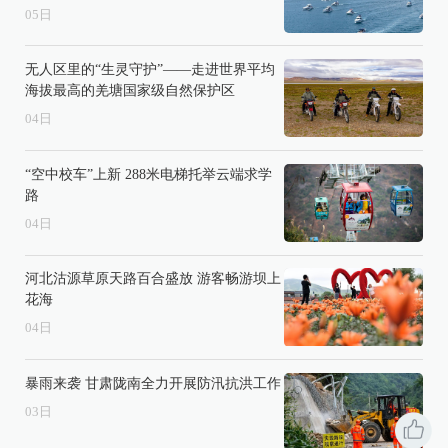
05
日
无人区里的“生灵守护”——走进世界平均
海拔最高的羌塘国家级自然保护区
04
日
“空中校车”上新 288米电梯托举云端求学
路
04
日
河北沽源草原天路百合盛放 游客畅游坝上
花海
04
日
暴雨来袭 甘肃陇南全力开展防汛抗洪工作
03
日