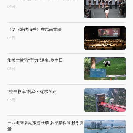
06
日
《给阿嬷的情书》在越南首映
06
日
旅美大熊猫“宝力”迎来5岁生日
05
日
“空中校车”托举云端求学路
05
日
三亚迎来暑期旅游旺季 多举措保障服务质
量