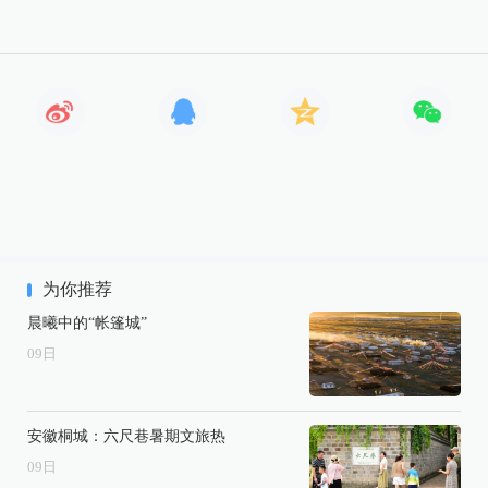
为你推荐
晨曦中的“帐篷城”
09
日
安徽桐城：六尺巷暑期文旅热
09
日