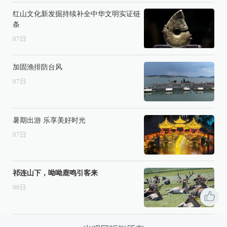
红山文化新发掘持续补全中华文明实证链
条
07
日
加固渔排防台风
07
日
暑期出游 乐享美好时光
07
日
祁连山下，呦呦鹿鸣引客来
06
日