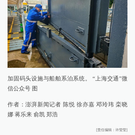
加固码头设施与船舶系泊系统。 “上海交通”微
信公众号 图
作者：澎湃新闻记者 陈悦 徐亦嘉 邓玲玮 栾晓
娜 蒋乐来 俞凯 郑浩
[责任编辑：许莹莹]