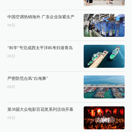
中国空调热销海外 广东企业加紧生产
09
日
“科学”号完成西太平洋科考归港青岛
08
日
严密防范台风“白海豚”
08
日
第38届大众电影百花奖系列活动开幕
08
日