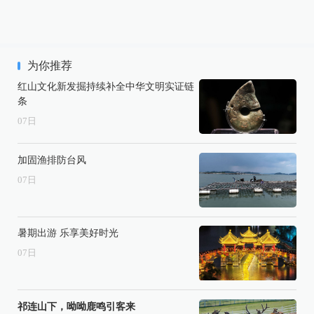
为你推荐
红山文化新发掘持续补全中华文明实证链
条
07
日
加固渔排防台风
07
日
暑期出游 乐享美好时光
07
日
祁连山下，呦呦鹿鸣引客来