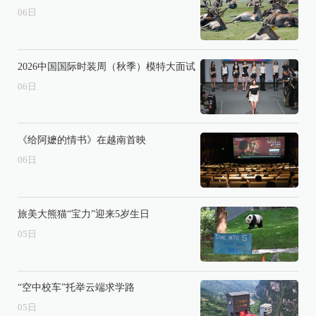
06
日
2026中国国际时装周（秋季）模特大面试
06
日
《给阿嬷的情书》在越南首映
06
日
旅美大熊猫“宝力”迎来5岁生日
05
日
“空中校车”托举云端求学路
05
日