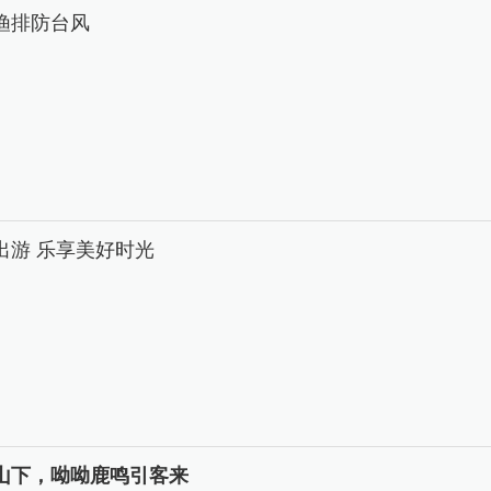
渔排防台风
出游 乐享美好时光
山下，呦呦鹿鸣引客来