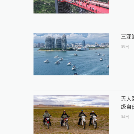
三亚
05
日
无人
级自
04
日