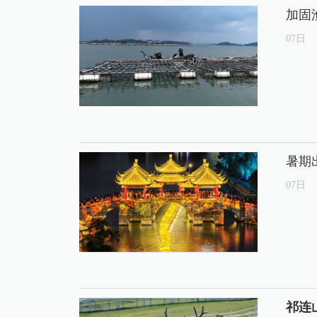
加固
07
日
暑期
07
日
祁连