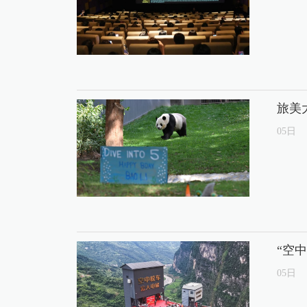
旅美
05
日
“空
05
日