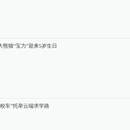
大熊猫“宝力”迎来5岁生日
中校车”托举云端求学路