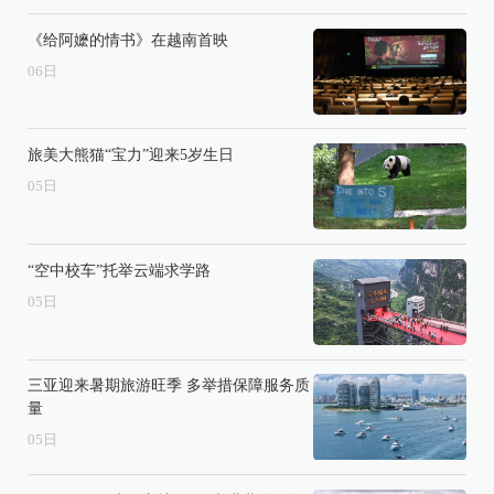
《给阿嬷的情书》在越南首映
06
日
旅美大熊猫“宝力”迎来5岁生日
05
日
“空中校车”托举云端求学路
05
日
三亚迎来暑期旅游旺季 多举措保障服务质
量
05
日