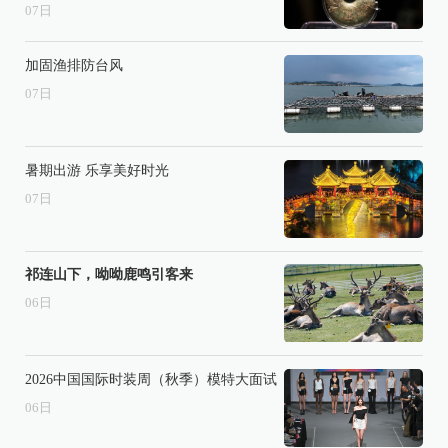
07
日
加固渔排防台风
07
日
暑期出游 乐享美好时光
07
日
祁连山下，呦呦鹿鸣引客来
06
日
2026中国国际时装周（秋季）模特大面试
06
日