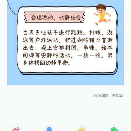
[责任编辑：许莹莹]