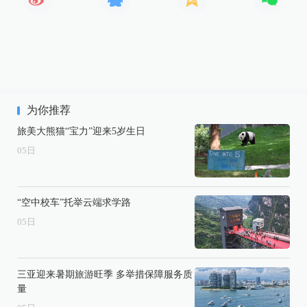
为你推荐
旅美大熊猫“宝力”迎来5岁生日
05
日
“空中校车”托举云端求学路
05
日
三亚迎来暑期旅游旺季 多举措保障服务质
量