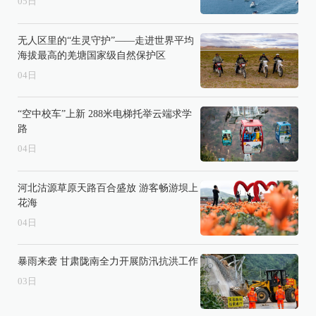
05
日
无人区里的“生灵守护”——走进世界平均
海拔最高的羌塘国家级自然保护区
04
日
“空中校车”上新 288米电梯托举云端求学
路
04
日
河北沽源草原天路百合盛放 游客畅游坝上
花海
04
日
暴雨来袭 甘肃陇南全力开展防汛抗洪工作
03
日