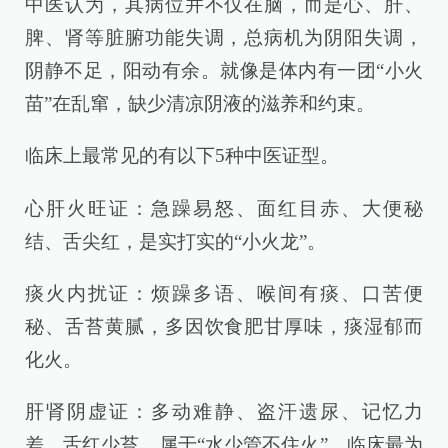
中医认为，其病位并不仅在脑，而是心、肝、
脾、肾等脏腑功能失调，总病机为阴阳失调，
阴静不足，阳动有余。就像是体内有一团“小火
苗”在乱窜，缺少清凉阴液的滋养和约束。
临床上最常见的有以下5种中医证型。
心肝火旺证：急躁易怒、面红目赤、大便秘
结、舌尖红，是实打实的“小火龙”。
痰火内扰证：烦躁多语、喉间有痰、口苦便
秘、舌苔黄腻，多因饮食肥甘厚味，痰湿郁而
化火。
肝肾阴虚证：多动难静、盗汗遗尿、记忆力
差、舌红少苔，属于“水少管不住火”，临床最为