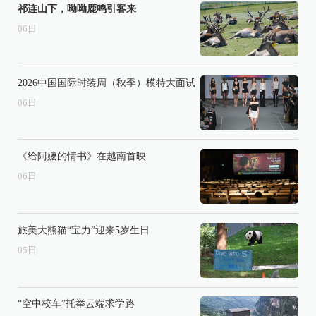
祁连山下，呦呦鹿鸣引客来
06
日
2026中国国际时装周（秋季）模特大面试
06
日
《给阿嬷的情书》在越南首映
06
日
旅美大熊猫“宝力”迎来5岁生日
05
日
“空中校车”托举云端求学路