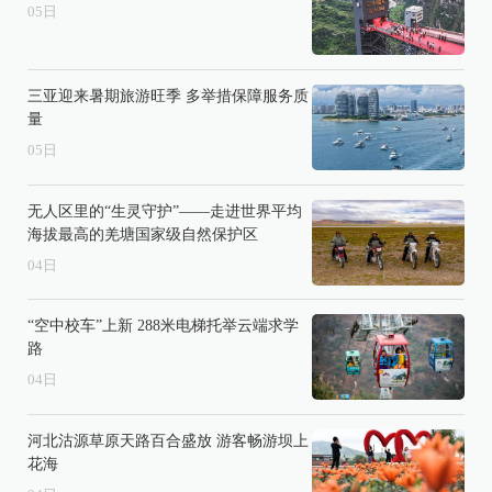
05
日
三亚迎来暑期旅游旺季 多举措保障服务质
量
05
日
无人区里的“生灵守护”——走进世界平均
海拔最高的羌塘国家级自然保护区
04
日
“空中校车”上新 288米电梯托举云端求学
路
04
日
河北沽源草原天路百合盛放 游客畅游坝上
花海