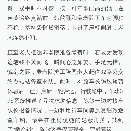
翼，双手时不时按一按。可年事已高的她，在
茱萸湾终点站前一站的颐和养老院下车时脚步
不稳，塑料袋悄然滑落，卡进了座椅侧缝，老
人浑然不知。
直至老人抵达养老院准备缴费时，石老太发现
这笔钱不翼而飞，瞬间心急如焚、手足无措。
慌乱之际，养老院护工陪同老人赶往32路公交
终点站站务室求助。此时，32路车长陈敏短暂
休息后，已开启新一轮营运。行驶途中，车载G
PS系统推送了寻物求助信息。陈敏一边对接车
队长报备情况，一边利用行车间隙反复细致巡
查车厢。最终在座椅侧缝的隐蔽角落，找到
了“救命钱”。陈敏妥善保管现金，完成营运。