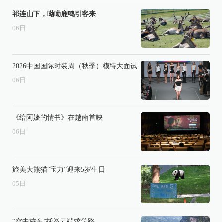
祁连山下，呦呦鹿鸣引客来
06
日
2026中国国际时装周（秋季）模特大面试
06
日
《给阿嬷的情书》在越南首映
06
日
旅美大熊猫“宝力”迎来5岁生日
05
日
“空中校车”托举云端求学路