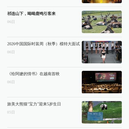
祁连山下，呦呦鹿鸣引客来
06
日
2026中国国际时装周（秋季）模特大面试
06
日
《给阿嬷的情书》在越南首映
06
日
旅美大熊猫“宝力”迎来5岁生日
05
日