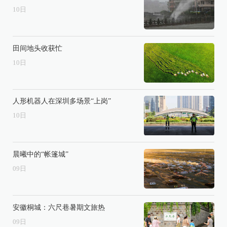
10
日
田间地头收获忙
10
日
人形机器人在深圳多场景“上岗”
10
日
晨曦中的“帐篷城”
09
日
安徽桐城：六尺巷暑期文旅热
09
日