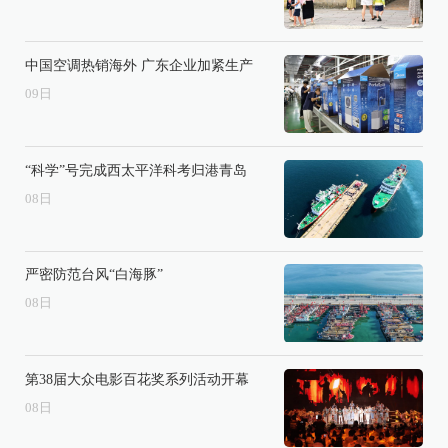
中国空调热销海外 广东企业加紧生产
09
日
“科学”号完成西太平洋科考归港青岛
08
日
严密防范台风“白海豚”
08
日
第38届大众电影百花奖系列活动开幕
08
日