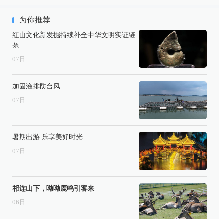
为你推荐
红山文化新发掘持续补全中华文明实证链
条
07
日
加固渔排防台风
07
日
暑期出游 乐享美好时光
07
日
祁连山下，呦呦鹿鸣引客来
06
日