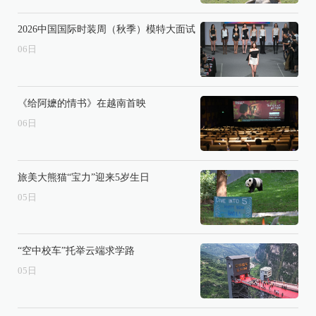
2026中国国际时装周（秋季）模特大面试
06
日
《给阿嬷的情书》在越南首映
06
日
旅美大熊猫“宝力”迎来5岁生日
05
日
“空中校车”托举云端求学路
05
日