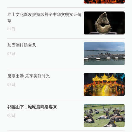
红山文化新发掘持续补全中华文明实证链
条
07
日
加固渔排防台风
07
日
暑期出游 乐享美好时光
07
日
祁连山下，呦呦鹿鸣引客来
06
日