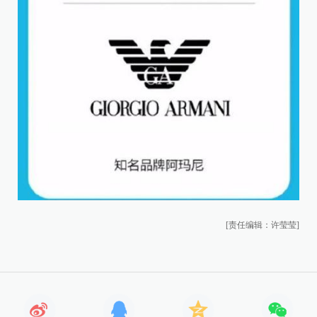
[责任编辑：许莹莹]