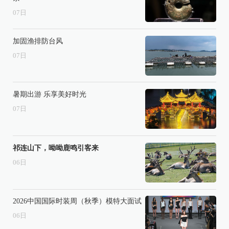
07
日
加固渔排防台风
07
日
暑期出游 乐享美好时光
07
日
祁连山下，呦呦鹿鸣引客来
06
日
2026中国国际时装周（秋季）模特大面试
06
日