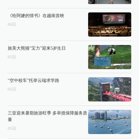
《给阿嬷的情书》在越南首映
06
日
旅美大熊猫“宝力”迎来5岁生日
05
日
“空中校车”托举云端求学路
05
日
三亚迎来暑期旅游旺季 多举措保障服务质
量
05
日