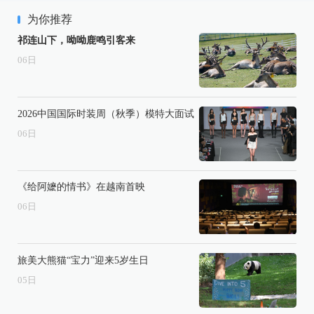
为你推荐
祁连山下，呦呦鹿鸣引客来
06
日
2026中国国际时装周（秋季）模特大面试
06
日
《给阿嬷的情书》在越南首映
06
日
旅美大熊猫“宝力”迎来5岁生日
05
日