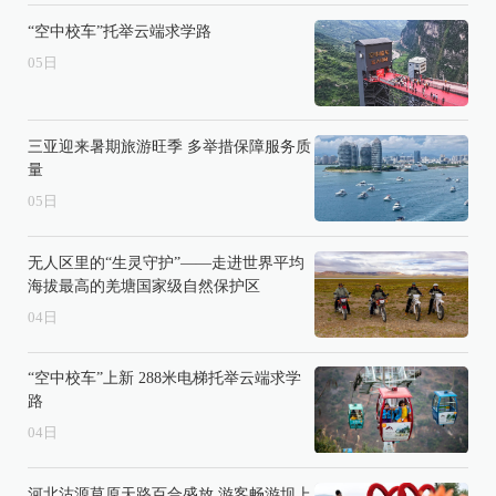
“空中校车”托举云端求学路
05
日
三亚迎来暑期旅游旺季 多举措保障服务质
量
05
日
无人区里的“生灵守护”——走进世界平均
海拔最高的羌塘国家级自然保护区
04
日
“空中校车”上新 288米电梯托举云端求学
路
04
日
河北沽源草原天路百合盛放 游客畅游坝上