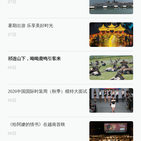
07
日
暑期出游 乐享美好时光
07
日
祁连山下，呦呦鹿鸣引客来
06
日
2026中国国际时装周（秋季）模特大面试
06
日
《给阿嬷的情书》在越南首映
06
日