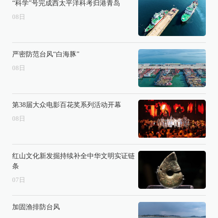
“科学”号完成西太平洋科考归港青岛
08
日
严密防范台风“白海豚”
08
日
第38届大众电影百花奖系列活动开幕
08
日
红山文化新发掘持续补全中华文明实证链
条
07
日
加固渔排防台风