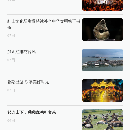
红山文化新发掘持续补全中华文明实证链
条
07
日
加固渔排防台风
07
日
暑期出游 乐享美好时光
07
日
祁连山下，呦呦鹿鸣引客来
06
日