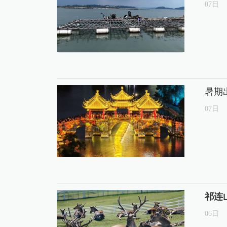
07
日
暑期
07
日
祁连
06
日