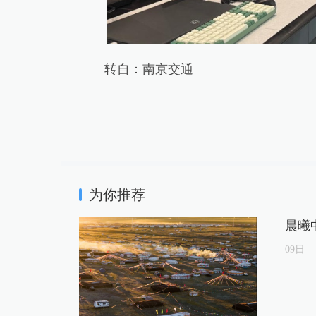
转自：南京交通
为你推荐
晨曦
09
日