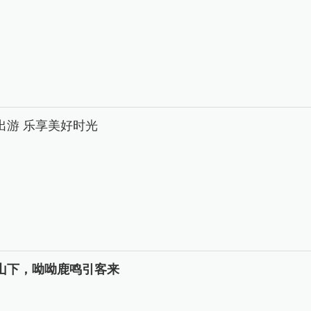
出游 乐享美好时光
山下，呦呦鹿鸣引客来