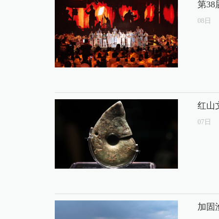
第3
08
日
红山
07
日
加固