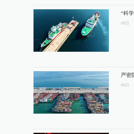
“科
08
日
严密
08
日