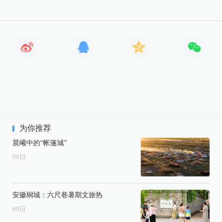
为你推荐
晨曦中的“帐篷城”
09
日
安徽桐城：六尺巷暑期文旅热
09
日