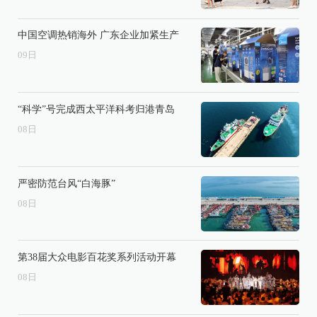
中国空调热销海外 广东企业加紧生产
09
日
“科学”号完成西太平洋科考归港青岛
08
日
严密防范台风“白海豚”
08
日
第38届大众电影百花奖系列活动开幕
08
日