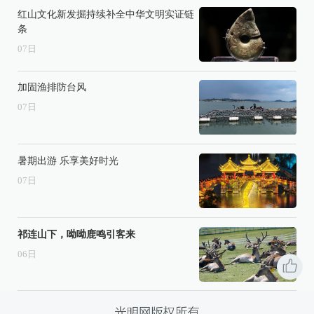
红山文化新发掘持续补全中华文明实证链
条
07
日
加固渔排防台风
07
日
暑期出游 乐享美好时光
07
日
祁连山下，呦呦鹿鸣引客来
06
日