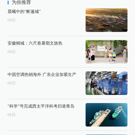
为你推荐
晨曦中的“帐篷城”
09
日
安徽桐城：六尺巷暑期文旅热
09
日
中国空调热销海外 广东企业加紧生产
09
日
“科学”号完成西太平洋科考归港青岛
08
日