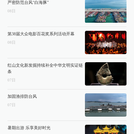
严密防范台风“白海豚”
08
日
第38届大众电影百花奖系列活动开幕
08
日
红山文化新发掘持续补全中华文明实证链
条
07
日
加固渔排防台风
07
日
暑期出游 乐享美好时光