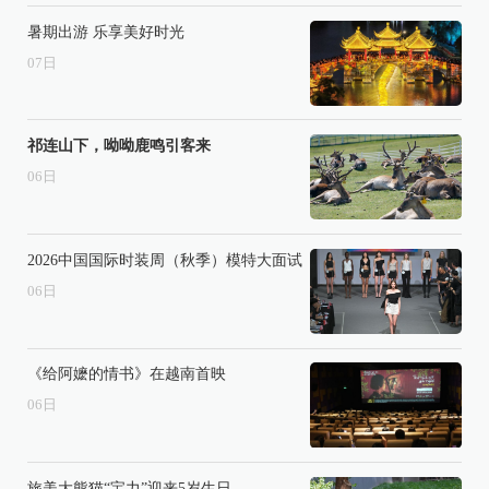
暑期出游 乐享美好时光
07
日
祁连山下，呦呦鹿鸣引客来
06
日
2026中国国际时装周（秋季）模特大面试
06
日
《给阿嬷的情书》在越南首映
06
日
旅美大熊猫“宝力”迎来5岁生日