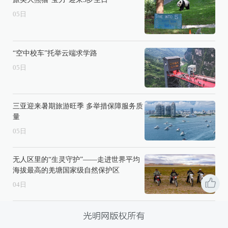
05
日
“空中校车”托举云端求学路
05
日
三亚迎来暑期旅游旺季 多举措保障服务质
量
05
日
无人区里的“生灵守护”——走进世界平均
海拔最高的羌塘国家级自然保护区
04
日