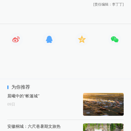
[责任编辑：李丁丁]
为你推荐
晨曦中的“帐篷城”
09
日
安徽桐城：六尺巷暑期文旅热