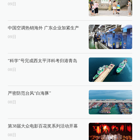
09
日
中国空调热销海外 广东企业加紧生产
09
日
“科学”号完成西太平洋科考归港青岛
08
日
严密防范台风“白海豚”
08
日
第38届大众电影百花奖系列活动开幕
08
日