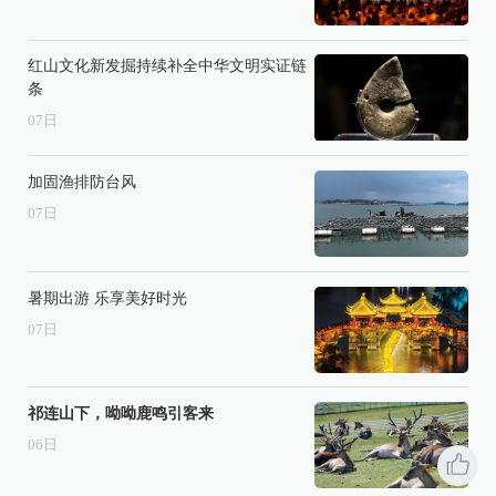
红山文化新发掘持续补全中华文明实证链
条
07
日
加固渔排防台风
07
日
暑期出游 乐享美好时光
07
日
祁连山下，呦呦鹿鸣引客来
06
日