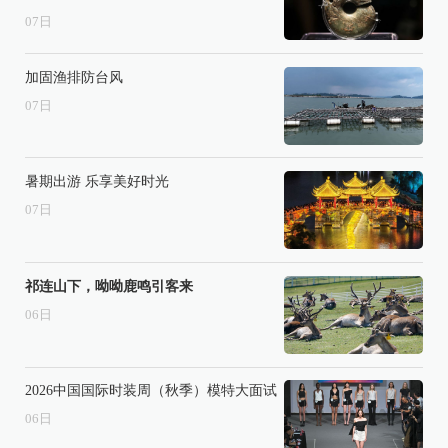
07
日
加固渔排防台风
07
日
暑期出游 乐享美好时光
07
日
祁连山下，呦呦鹿鸣引客来
06
日
2026中国国际时装周（秋季）模特大面试
06
日