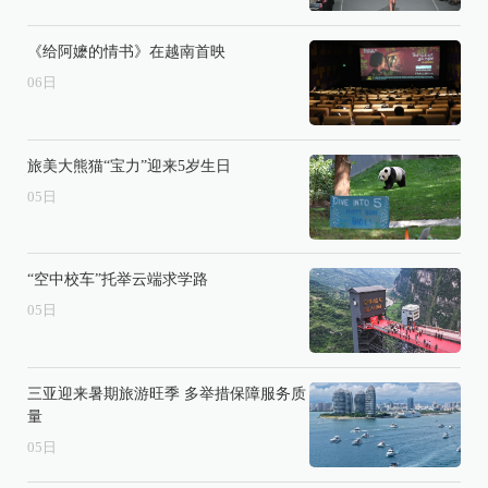
《给阿嬷的情书》在越南首映
06
日
旅美大熊猫“宝力”迎来5岁生日
05
日
“空中校车”托举云端求学路
05
日
三亚迎来暑期旅游旺季 多举措保障服务质
量
05
日