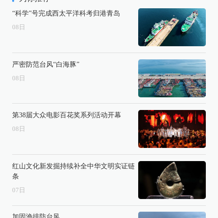
“科学”号完成西太平洋科考归港青岛
08
日
严密防范台风“白海豚”
08
日
第38届大众电影百花奖系列活动开幕
08
日
红山文化新发掘持续补全中华文明实证链
条
07
日
加固渔排防台风