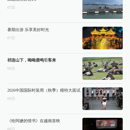
07
日
暑期出游 乐享美好时光
07
日
祁连山下，呦呦鹿鸣引客来
06
日
2026中国国际时装周（秋季）模特大面试
06
日
《给阿嬷的情书》在越南首映
06
日