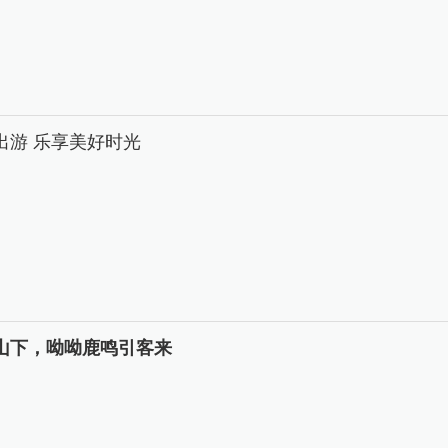
出游 乐享美好时光
山下，呦呦鹿鸣引客来