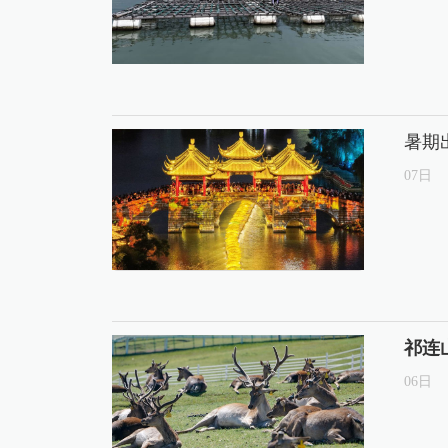
暑期
07
日
祁连
06
日