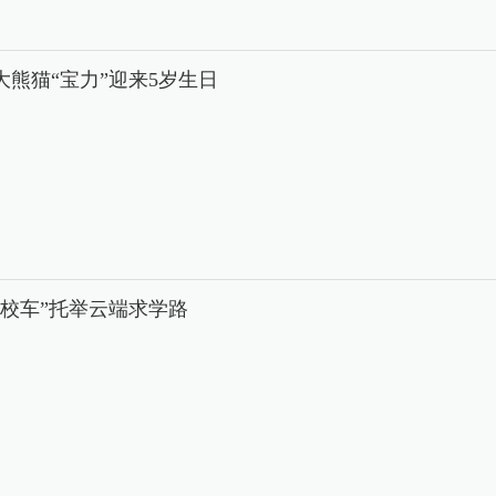
大熊猫“宝力”迎来5岁生日
中校车”托举云端求学路