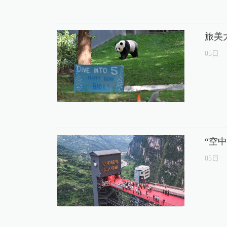
旅美
05
日
“空
05
日