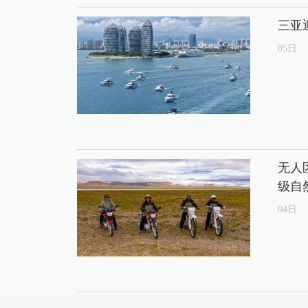
三亚
05
日
无人
级自
04
日