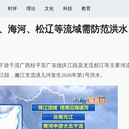
时评
理论
文化
科技
教育
、海河、松辽等流域需防范洪水
游干流广西桂平至广东德庆江段及支流郁江等主要河
段，嫩江支流洮儿河发生2026年第1号洪水。