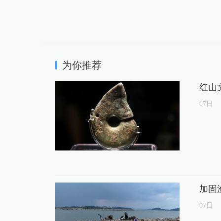
为你推荐
红山
07
日
加固
07
日