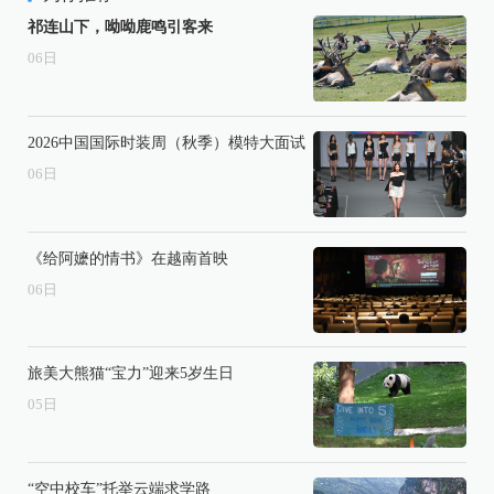
祁连山下，呦呦鹿鸣引客来
06
日
2026中国国际时装周（秋季）模特大面试
06
日
《给阿嬷的情书》在越南首映
06
日
旅美大熊猫“宝力”迎来5岁生日
05
日
“空中校车”托举云端求学路