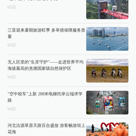
05
日
三亚迎来暑期旅游旺季 多举措保障服务质
量
05
日
无人区里的“生灵守护”——走进世界平均
海拔最高的羌塘国家级自然保护区
04
日
“空中校车”上新 288米电梯托举云端求学
路
04
日
河北沽源草原天路百合盛放 游客畅游坝上
花海