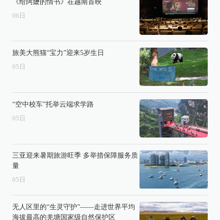
《给阿嬷的情书》在越南首映
06
日
旅美大熊猫“宝力”迎来5岁生日
05
日
“空中校车”托举云端求学路
05
日
三亚迎来暑期旅游旺季 多举措保障服务质
量
05
日
无人区里的“生灵守护”——走进世界平均
海拔最高的羌塘国家级自然保护区