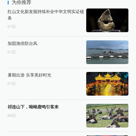
为你推荐
红山文化新发掘持续补全中华文明实证链
条
07
日
加固渔排防台风
07
日
暑期出游 乐享美好时光
07
日
祁连山下，呦呦鹿鸣引客来
06
日