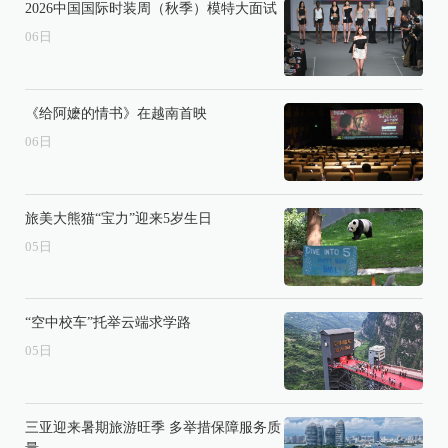
2026中国国际时装周（秋季）模特大面试
06
日
《给阿嬷的情书》在越南首映
06
日
旅美大熊猫“宝力”迎来5岁生日
05
日
“空中校车”托举云端求学路
05
日
三亚迎来暑期旅游旺季 多举措保障服务质
量