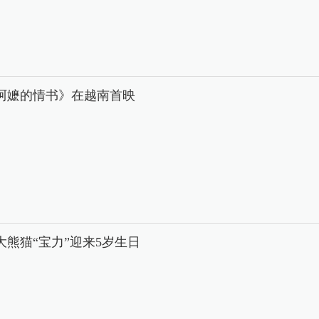
阿嬷的情书》在越南首映
大熊猫“宝力”迎来5岁生日