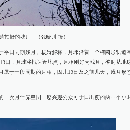
港镇拍摄的残月。（张晓川 摄）
平日同期残月。杨婧解释，月球沿着一个椭圆形轨道
13日，月球将抵达近地点，月相刚好为残月，彼时从地
月属于一段周期的月相，因此13日及之前几天，残月形
一次月伴昴星团，感兴趣公众可于日出前的两三个小