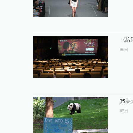
《给
06
日
旅美
05
日