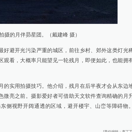
道拍摄的月伴昴星团。（戴建峰 摄）
好避开光污染严重的城区，前往乡村、郊外这类灯光
区观看，大概率只能望见一轮残月，即便如此，也能拥
的实用拍摄技巧。他介绍，残月在后半夜才会从东边
色微亮之前。摄影爱好者可借助天文软件查询精确的月
选东侧视野开阔通透的区域，避开楼宇、山峦等障碍物
[责任编辑：李丁丁