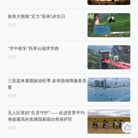
旅美大熊猫“宝力”迎来5岁生日
05
日
“空中校车”托举云端求学路
05
日
三亚迎来暑期旅游旺季 多举措保障服务质
量
05
日
无人区里的“生灵守护”——走进世界平均
海拔最高的羌塘国家级自然保护区
04
日