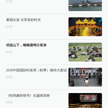
07
日
暑期出游 乐享美好时光
07
日
祁连山下，呦呦鹿鸣引客来
06
日
2026中国国际时装周（秋季）模特大面试
06
日
《给阿嬷的情书》在越南首映
06
日