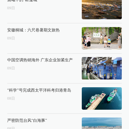
09
日
安徽桐城：六尺巷暑期文旅热
09
日
中国空调热销海外 广东企业加紧生产
09
日
“科学”号完成西太平洋科考归港青岛
08
日
严密防范台风“白海豚”
08
日