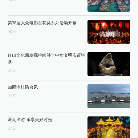
第38届大众电影百花奖系列活动开幕
08
日
红山文化新发掘持续补全中华文明实证链
条
07
日
加固渔排防台风
07
日
暑期出游 乐享美好时光
07
日