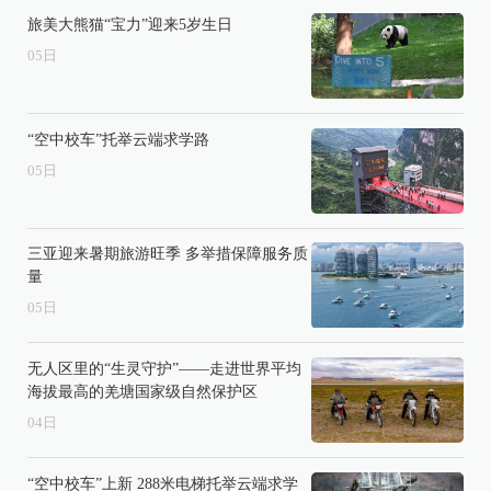
旅美大熊猫“宝力”迎来5岁生日
05
日
“空中校车”托举云端求学路
05
日
三亚迎来暑期旅游旺季 多举措保障服务质
量
05
日
无人区里的“生灵守护”——走进世界平均
海拔最高的羌塘国家级自然保护区
04
日
“空中校车”上新 288米电梯托举云端求学