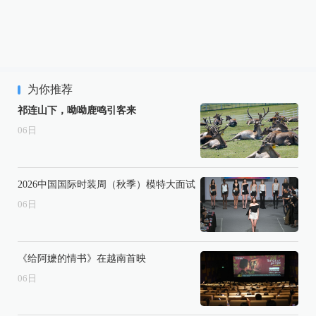
为你推荐
祁连山下，呦呦鹿鸣引客来
06
日
2026中国国际时装周（秋季）模特大面试
06
日
《给阿嬷的情书》在越南首映
06
日