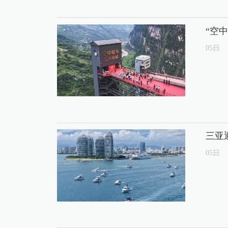
“空
05
日
三亚
05
日