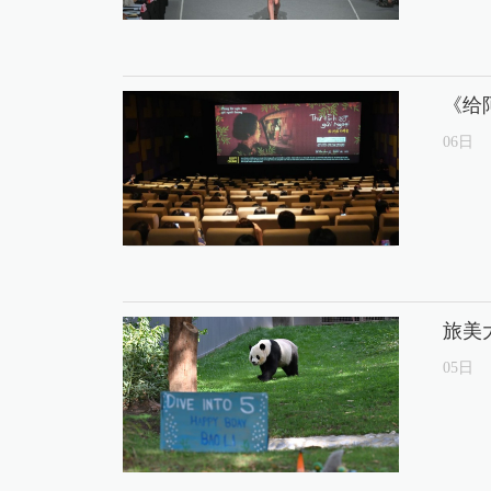
《给
06
日
旅美
05
日