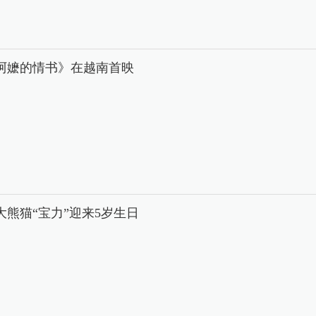
阿嬷的情书》在越南首映
大熊猫“宝力”迎来5岁生日