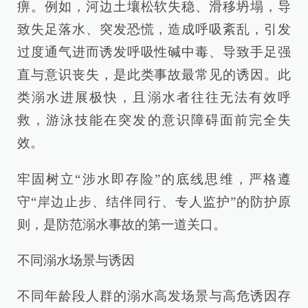
痹。例如，河边土壤松软失稳、滑移坍塌，导
致失足落水、突发恐慌，造成呼吸紊乱，引发
过度通气进而诱发呼吸性碱中毒、导致手足强
直与意识丧失，是此类事故最常见的诱因。此
类溺水进展极快，且溺水者往往无法有效呼
救，游泳技能在突发的意识障碍面前完全失
效。
牢固树立“涉水即存险”的底线思维，严格遵
守“岸边止步、结伴同行、专人监护”的防护原
则，是防范溺水事故的第一道关口。
不同溺水场景与诱因
不同年龄段人群的溺水高发场景与高危诱因存