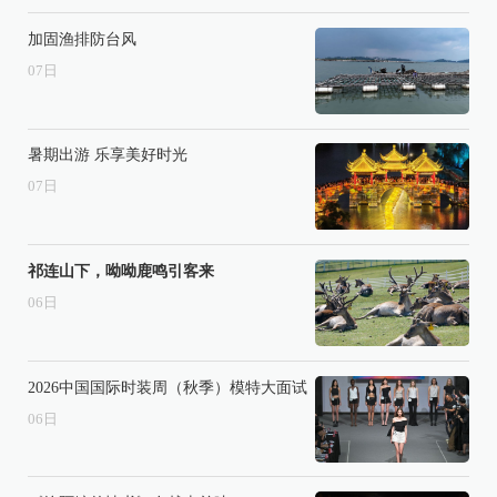
加固渔排防台风
07
日
暑期出游 乐享美好时光
07
日
祁连山下，呦呦鹿鸣引客来
06
日
2026中国国际时装周（秋季）模特大面试
06
日