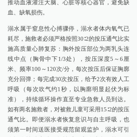
推动血液灌注大脑、心脏等核心器官，避免缺
血、缺氧损伤。
溺水属于窒息性心搏骤停，溺水者体内氧气已
耗尽，施救者必须严格按照30∶2的按压通气比实
施高质量心肺复苏：胸外按压部位为两乳头连
线中点（胸骨中下1/3处），按压深度5～6厘
米、频率100～120次/分，每次按压后保证胸廓
充分回弹；每完成30次按压，给予2次有效人工
呼吸（每次吹气约1秒，以胸廓明显起伏为标
准），持续循环操作直至专业急救人员到达。
如有两名施救者，对被救儿童可采用15∶2的按压
通气比。即便溺水者恢复意识与自主呼吸，也
须第一时间送医接受规范留观监护，溺水可引