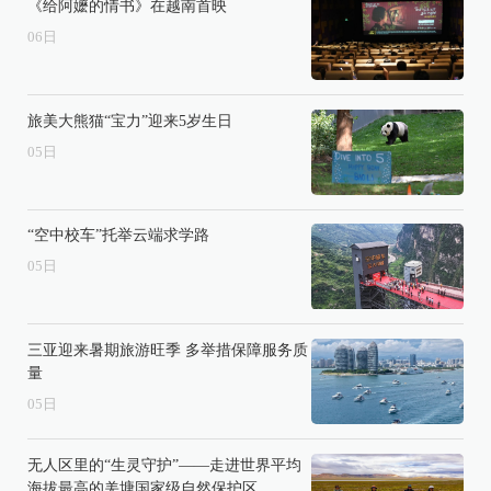
《给阿嬷的情书》在越南首映
06
日
旅美大熊猫“宝力”迎来5岁生日
05
日
“空中校车”托举云端求学路
05
日
三亚迎来暑期旅游旺季 多举措保障服务质
量
05
日
无人区里的“生灵守护”——走进世界平均
海拔最高的羌塘国家级自然保护区