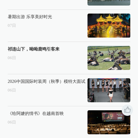
暑期出游 乐享美好时光
07
日
祁连山下，呦呦鹿鸣引客来
06
日
2026中国国际时装周（秋季）模特大面试
06
日
《给阿嬷的情书》在越南首映
06
日