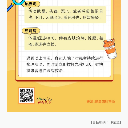
[责任编辑：许莹莹]