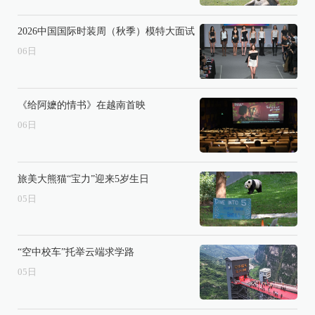
2026中国国际时装周（秋季）模特大面试
06
日
《给阿嬷的情书》在越南首映
06
日
旅美大熊猫“宝力”迎来5岁生日
05
日
“空中校车”托举云端求学路
05
日