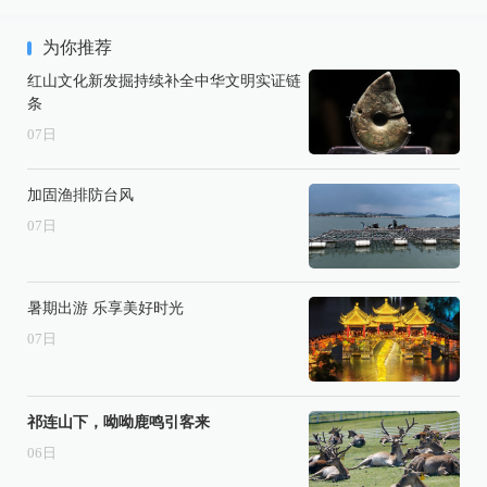
为你推荐
红山文化新发掘持续补全中华文明实证链
条
07
日
加固渔排防台风
07
日
暑期出游 乐享美好时光
07
日
祁连山下，呦呦鹿鸣引客来
06
日