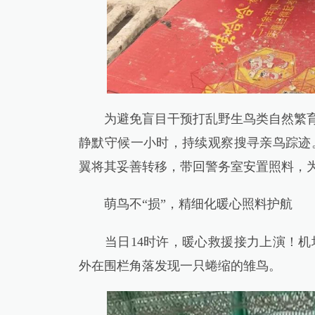
为避免盲目干预打乱野生鸟类自然繁育规
静默守候一小时，持续观察搜寻亲鸟踪迹
翼将其妥善转移，带回警务室安置照料，
萌鸟不“损”，精细化暖心照料护航
当日14时许，暖心救援接力上演！机
外在围栏角落发现一只蜷缩的雏鸟。