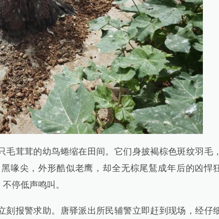
毛茸茸的幼鸟蜷缩在田间。它们身披褐棕色斑纹羽毛
、黑喙尖，外形酷似老鹰，却全无棕尾鵟成年后的凶悍
，不停低声鸣叫。
刻报警求助。唐驿派出所民辅警立即赶到现场，经仔