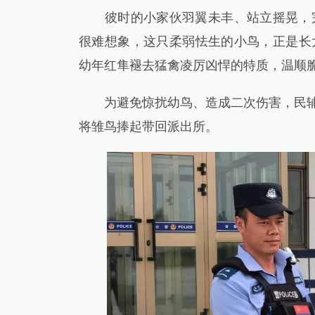
彼时的小家伙羽翼未丰、站立摇晃，完
很难想象，这只柔弱怯生的小鸟，正是长
幼年红隼褪去猛禽凌厉凶悍的特质，温顺
为避免惊扰幼鸟、造成二次伤害，民辅警
将雏鸟捧起带回派出所。