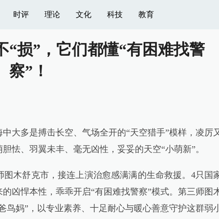
时评
理论
文化
科技
教育
不“损”，它们都懂“有困难找警
察”！
大多是搏击长空、气场全开的“天空猎手”模样，凌厉
胆怯、羽翼未丰、毫无凶性，妥妥的天空“小萌新”。
图木舒克市，接连上演治愈感满满的生命救援。4只国
的凶悍本性，乖乖开启“有困难找警察”模式。第三师图
爸鸟妈”，以专业素养、十足耐心与暖心善意守护这群弱