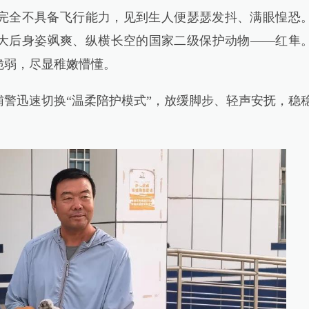
全不具备飞行能力，见到生人便瑟瑟发抖、满眼惶恐
大后身姿飒爽、纵横长空的国家二级保护动物——红隼
脆弱，尽显稚嫩懵懂。
迅速切换“温柔陪护模式”，放缓脚步、轻声安抚，稳