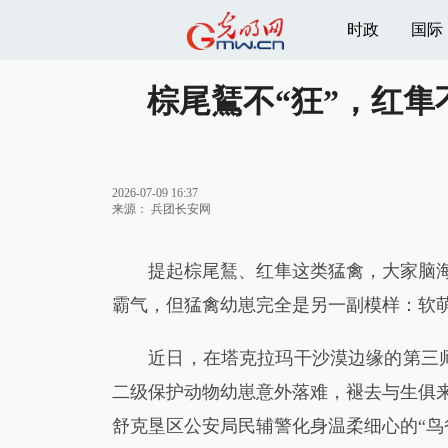
时政
国际
棕尾鵟不“狂”，红隼
2026-07-09 16:37
来源：
兵团长安网
提起棕尾鵟、红隼这类猛禽，大家脑海中
霸气，但猛禽幼崽完全是另一副模样：软萌
近日，在塔克拉玛干沙漠边缘的第三师
二级保护动物幼崽意外落难，褪去与生俱来
舒克垦区公安局民辅警化身温柔细心的“鸟