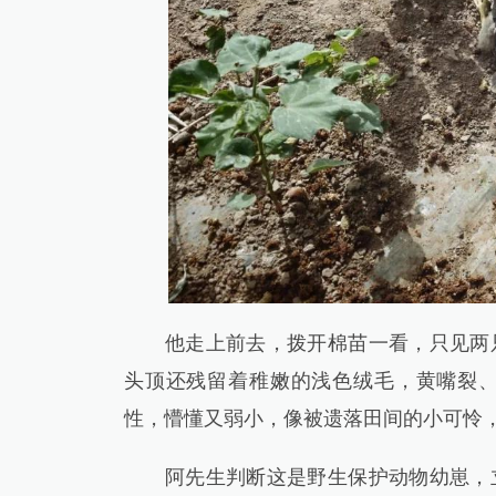
他走上前去，拨开棉苗一看，只见两只
头顶还残留着稚嫩的浅色绒毛，黄嘴裂
性，懵懂又弱小，像被遗落田间的小可怜
阿先生判断这是野生保护动物幼崽，立