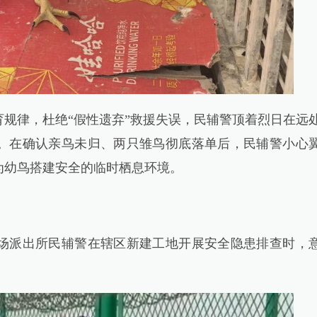
律，杜绝“假性遗弃”救援失误，民辅警顶着烈日在远
。在确认亲鸟未归、两只雏鸟彻底落单后，民辅警小心
为幼鸟搭建安全的临时栖息环境。
场派出所民辅警在辖区新建工地开展安全隐患排查时，