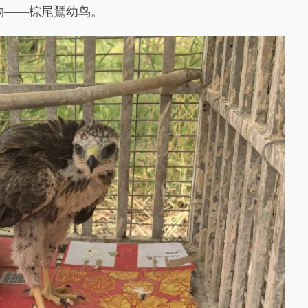
物——棕尾鵟幼鸟。