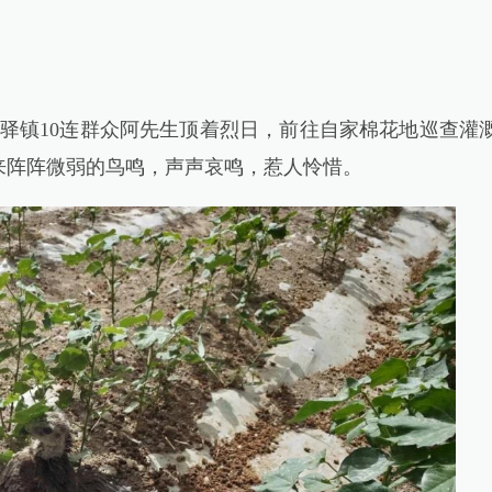
团唐驿镇10连群众阿先生顶着烈日，前往自家棉花地巡查灌
来阵阵微弱的鸟鸣，声声哀鸣，惹人怜惜。