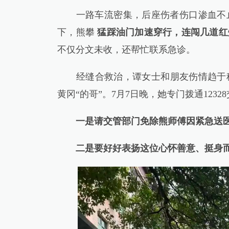
一路车流密集，后座伤者伤口渗血不
下，熊攀
猛踩油门加速穿行，连闯几道红
不仅分文未收，还帮忙联系急诊。
经缝合救治，谭女士和朋友伤情趋于稳
黄冈“的哥”。7月7日晚，她专门拨通12
一是请交管部门免除熊师傅因紧急送
二是要好好表扬这位心怀善意、挺身