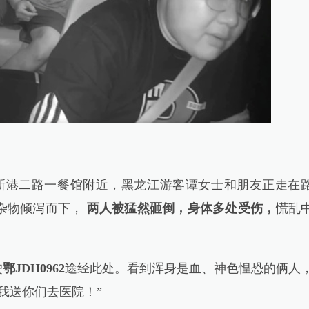
新港二路一餐馆附近，黑龙江游客谭女士和朋友正走在
杂物倾泻而下，
两人被猛然砸倒，身体多处受伤，
慌乱
驶
鄂JDH0962
途经此处。看到浑身是血、神色惶恐的俩人
我送你们去医院！”