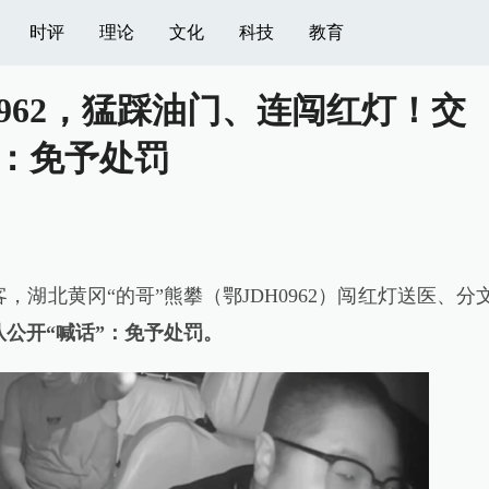
时评
理论
文化
科技
教育
0962，猛踩油门、连闯红灯！交
：免予处罚
北黄冈“的哥”熊攀（鄂JDH0962）闯红灯送医、分
队公开“喊话”：免予处罚。