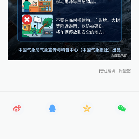
[责任编辑：许莹莹]