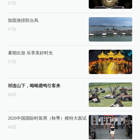
07
日
加固渔排防台风
07
日
暑期出游 乐享美好时光
07
日
祁连山下，呦呦鹿鸣引客来
06
日
2026中国国际时装周（秋季）模特大面试
06
日