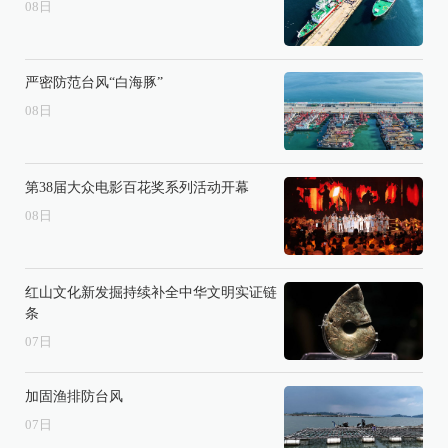
08
日
严密防范台风“白海豚”
08
日
第38届大众电影百花奖系列活动开幕
08
日
红山文化新发掘持续补全中华文明实证链
条
07
日
加固渔排防台风
07
日