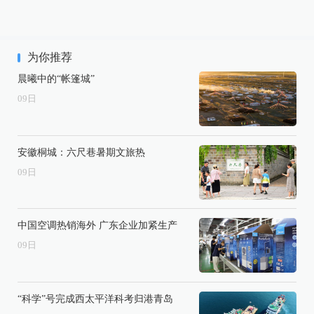
为你推荐
晨曦中的“帐篷城”
09
日
安徽桐城：六尺巷暑期文旅热
09
日
中国空调热销海外 广东企业加紧生产
09
日
“科学”号完成西太平洋科考归港青岛